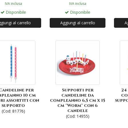
IVA inclusa
IVA inclusa
Disponibile
Disponibile
giungi al carrello
Aggiungi al carrello
Ag
 Candeline per
Supporti per
24
pleanno 10 cm
candeline da
co
ri assortiti con
compleanno 6,5 cm x 15
supp
supporto
cm ''Worm'' con 6
candele
(Cod: 81776)
(Cod: 14955)