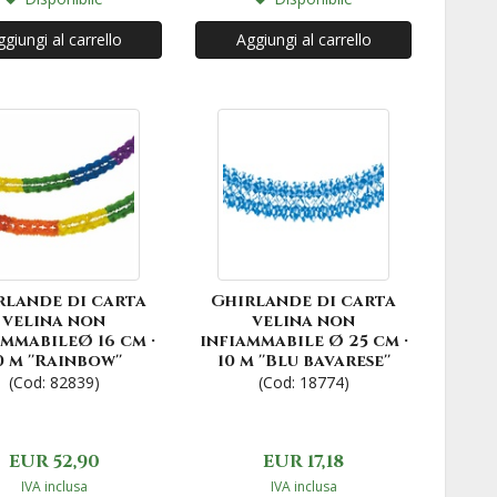
giungi al carrello
Aggiungi al carrello
rlande di carta
Ghirlande di carta
velina non
velina non
ammabileØ 16 cm ·
infiammabile Ø 25 cm ·
0 m ''Rainbow''
10 m ''Blu bavarese''
(Cod: 82839)
(Cod: 18774)
EUR 52,90
EUR 17,18
IVA inclusa
IVA inclusa