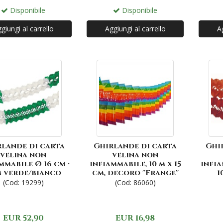
Disponibile
Disponibile
giungi al carrello
Aggiungi al carrello
Ag
rlande di carta
Ghirlande di carta
Ghi
velina non
velina non
mmabile Ø 16 cm ·
infiammabile, 10 m x 15
infia
m verde/bianco
cm, decoro ''Frange''
1
(Cod: 19299)
(Cod: 86060)
EUR 52,90
EUR 16,98