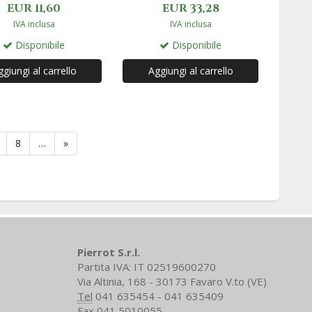
EUR 11,60
EUR 33,28
IVA inclusa
IVA inclusa
Disponibile
Disponibile
giungi al carrello
Aggiungi al carrello
8
…
»
Pierrot S.r.l.
Partita IVA: IT 02519600270
Via Altinia, 168 - 30173 Favaro V.to (VE)
Tel
041 635454 - 041 635409
Fax
041 5010055