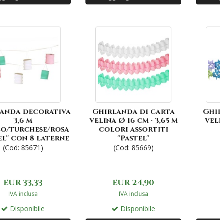
anda decorativa
Ghirlanda di carta
Ghi
3,6 m
velina Ø 16 cm · 3,65 m
vel
o/turchese/rosa
colori assortiti
el'' con 8 laterne
''Pastel''
(Cod: 85671)
(Cod: 85669)
EUR 33,33
EUR 24,90
IVA inclusa
IVA inclusa
Disponibile
Disponibile