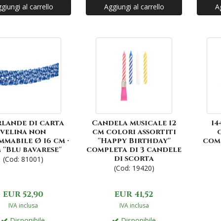
giungi al carrello
Aggiungi al carrello
Ag
rlande di carta
Candela musicale 12
14
velina non
cm colori assortiti
mmabile Ø 16 cm ·
''Happy Birthday''
com
 ''Blu bavarese''
completa di 3 candele
di scorta
(Cod: 81001)
(Cod: 19420)
EUR 52,90
EUR 41,52
IVA inclusa
IVA inclusa
Disponibile
Disponibile