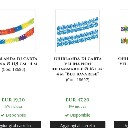
landa di carta
Ghirlanda di carta
Ghi
na Ø 11,5 cm · 4 m
velina non
vel
infiammabile Ø 16 cm ·
(Cod: 18680)
4 m ''Blu bavarese''
(Cod: 18697)
EUR 19,20
EUR 47,20
IVA inclusa
IVA inclusa
Disponibile
Disponibile
giungi al carrello
Aggiungi al carrello
Ag