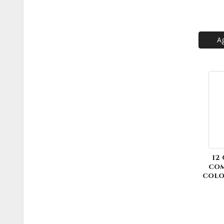
Ag
12
com
colo