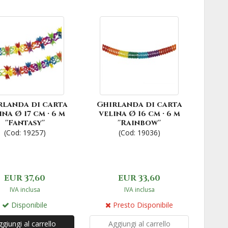
rlanda di carta
Ghirlanda di carta
ina Ø 17 cm · 6 m
velina Ø 16 cm · 6 m
''Fantasy''
''Rainbow''
(Cod: 19257)
(Cod: 19036)
EUR 37,60
EUR 33,60
IVA inclusa
IVA inclusa
Disponibile
Presto Disponibile
giungi al carrello
Aggiungi al carrello