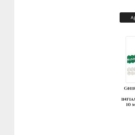
Ag
Ghi
infia
10 