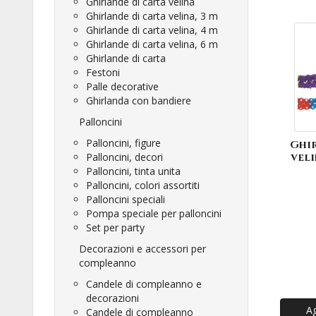
Ghirlande di carta velina
Ghirlande di carta velina, 3 m
Ghirlande di carta velina, 4 m
Ghirlande di carta velina, 6 m
Ghirlande di carta
Festoni
Palle decorative
Ghirlanda con bandiere
Palloncini
Palloncini, figure
Ghir
Palloncini, decori
veli
Palloncini, tinta unita
Palloncini, colori assortiti
Palloncini speciali
Pompa speciale per palloncini
Set per party
Decorazioni e accessori per
compleanno
Candele di compleanno e
decorazioni
Ag
Candele di compleanno