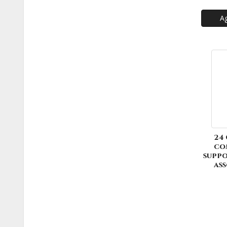
Ag
24
co
suppo
ass