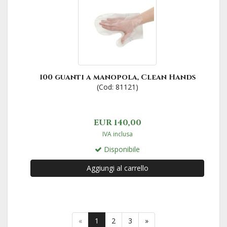
100 guanti a manopola, Clean Hands
(Cod: 81121)
EUR 140,00
IVA inclusa
Disponibile
Aggiungi al carrello
«
1
2
3
»