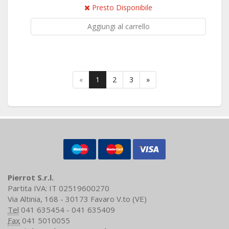
Presto Disponibile
Aggiungi al carrello
«
1
2
3
»
Pierrot S.r.l.
Partita IVA: IT 02519600270
Via Altinia, 168 - 30173 Favaro V.to (VE)
Tel
041 635454 - 041 635409
Fax
041 5010055