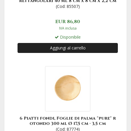
rettangolari 40 ml 8 cm x 8 cm x 2,2 cm
(Cod: 85507)
EUR 86,80
IVA inclusa
Disponibile
Aggiungi al carrello
6 Piatti fondi, Foglie di palma "pure" r
otondo 300 ml Ø 17,5 cm · 3,5 cm
(Cod: 87774)